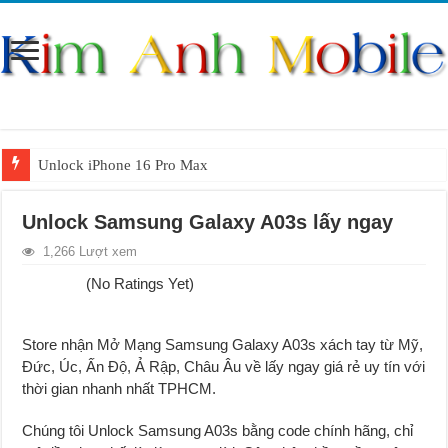
Unlock iPhone 16 Pro Max
Unlock iPhone 15 Pro Max lên quốc tế giá rẻ
Unlock Samsung Galaxy A03s lấy ngay
Unlock Samsung Galaxy S26 Ultra
1,266 Lượt xem
Unlock Motorola Razr 2025
(No Ratings Yet)
Unlock Motorola Razr 2024
Unlock iPhone 17 Pro Max
Store nhận Mở Mạng Samsung Galaxy A03s xách tay từ Mỹ,
Unlock Samsung Galaxy Z Fold 7 giá rẻ
Đức, Úc, Ấn Độ, Ả Rập, Châu Âu về lấy ngay giá rẻ uy tín với
thời gian nhanh nhất TPHCM.
Chúng tôi Unlock Samsung A03s bằng code chính hãng, chỉ