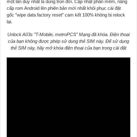
một lần duy nhất là dùng trọn đời. Cập nhật phần mềm, nâng
cấp rom Android lên phiên bản mới nhất khôi phục cài đặt
gốc ”wipe data factory reset” cam kết 100% không bị relock
lại.
Unlock A03s ”T-Mobile, metroPCS” Mạng đã khóa. Điện thoại
của bạn không được phép sử dụng thẻ SIM này. Để sử dụng
thẻ SIM này, hãy mở khóa điện thoại của bạn trong cài đặt