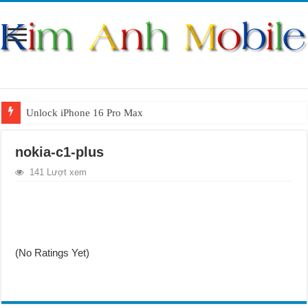
Unlock iPhone 16 Pro Max
Unlock iPhone 15 Pro Max lên quốc tế giá rẻ
nokia-c1-plus
Unlock Samsung Galaxy S26 Ultra
141 Lượt xem
Unlock Motorola Razr 2025
Unlock Motorola Razr 2024
Unlock iPhone 17 Pro Max
Unlock Samsung Galaxy Z Fold 7 giá rẻ
(No Ratings Yet)