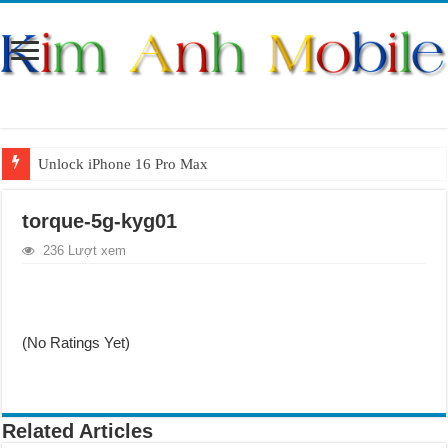
Unlock iPhone 16 Pro Max
Unlock iPhone 15 Pro Max lên quốc tế giá rẻ
torque-5g-kyg01
Unlock Samsung Galaxy S26 Ultra
236 Lượt xem
Unlock Motorola Razr 2025
Unlock Motorola Razr 2024
Unlock iPhone 17 Pro Max
(No Ratings Yet)
Unlock Samsung Galaxy Z Fold 7 giá rẻ
Related Articles