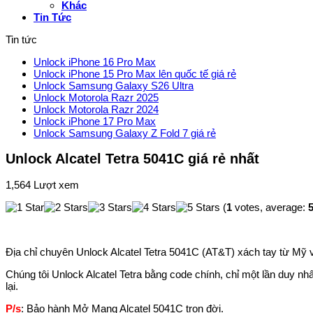
Khác
Tin Tức
Tin tức
Unlock iPhone 16 Pro Max
Unlock iPhone 15 Pro Max lên quốc tế giá rẻ
Unlock Samsung Galaxy S26 Ultra
Unlock Motorola Razr 2025
Unlock Motorola Razr 2024
Unlock iPhone 17 Pro Max
Unlock Samsung Galaxy Z Fold 7 giá rẻ
Unlock Alcatel Tetra 5041C giá rẻ nhất
1,564 Lượt xem
(
1
votes, average:
5
Địa chỉ chuyên Unlock Alcatel Tetra 5041C (AT&T) xách tay từ Mỹ v
Chúng tôi Unlock Alcatel Tetra bằng code chính, chỉ một lần duy n
lại.
P/s
: Bảo hành Mở Mạng Alcatel 5041C trọn đời.