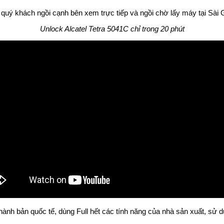
hì quý khách ngồi cạnh bên xem trực tiếp và ngồi chờ lấy máy tại Sài 
Unlock Alcatel Tetra 5041C chỉ trong 20 phút
 thành bản quốc tế, dùng Full hết các tính năng của nhà sản xuất, 