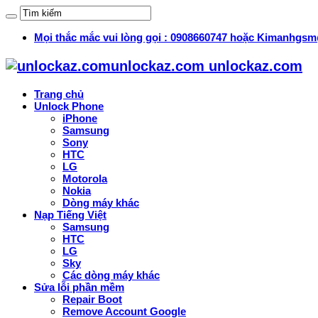
Mọi thắc mắc vui lòng gọi : 0908660747 hoặc Kimanhg
unlockaz.com unlockaz.com
Trang chủ
Unlock Phone
iPhone
Samsung
Sony
HTC
LG
Motorola
Nokia
Dòng máy khác
Nạp Tiếng Việt
Samsung
HTC
LG
Sky
Các dòng máy khác
Sửa lỗi phần mềm
Repair Boot
Remove Account Google