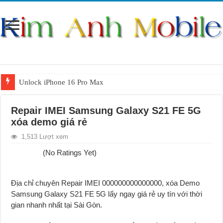
Unlock iPhone 16 Pro Max
Unlock iPhone 15 Pro Max lên quốc tế giá rẻ
Repair IMEI Samsung Galaxy S21 FE 5G
Unlock Samsung Galaxy S26 Ultra
xóa demo giá rẻ
Unlock Motorola Razr 2025
1,513 Lượt xem
Unlock Motorola Razr 2024
(No Ratings Yet)
Unlock iPhone 17 Pro Max
Unlock Samsung Galaxy Z Fold 7 giá rẻ
Địa chỉ chuyên Repair IMEI 000000000000000, xóa Demo
Samsung Galaxy S21 FE 5G lấy ngay giá rẻ uy tín với thời
gian nhanh nhất tại Sài Gòn.