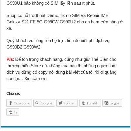
G990U1 báo không có SIM lấy liền sau ít phút.
Shop có hỗ trợ thoát Demo, fix no SIM và Repair IMEI
Galaxy S21 FE 5G G990W G990U2 cho an hem cửa hàng ở
xa.
Quý khách vui lòng liên hệ trực tiếp để biết phí dịch vụ
G990B2 G990W2.
P/s
: Để tôn trọng khách hàng, cũng như giữ Thể Diện cho
thương hiệu Store cửa hàng của bạn thì những người làm
dịch vụ đừng có copy nội dung bài viết của tôi rồi đi quảng
cáo lại… Xin cảm ơn.
Chia sẻ:
Facebook
Google
Twitter
Tumblr
Skype
In