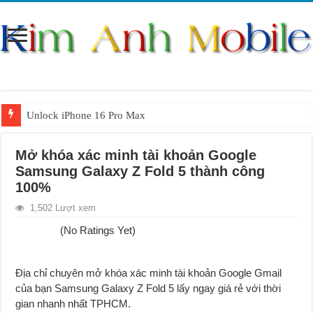
Unlock iPhone 16 Pro Max
Unlock iPhone 15 Pro Max lên quốc tế giá rẻ
Mở khóa xác minh tài khoản Google
Unlock Samsung Galaxy S26 Ultra
Samsung Galaxy Z Fold 5 thành công
Unlock Motorola Razr 2025
100%
Unlock Motorola Razr 2024
1,502 Lượt xem
(No Ratings Yet)
Unlock iPhone 17 Pro Max
Unlock Samsung Galaxy Z Fold 7 giá rẻ
Địa chỉ chuyên mở khóa xác minh tài khoản Google Gmail
của bạn Samsung Galaxy Z Fold 5 lấy ngay g
i
á rẻ với thời
gian nhanh nhất TPHCM.