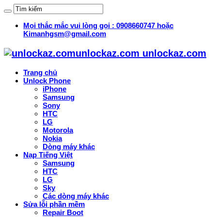
Mọi thắc mắc vui lòng gọi : 0908660747 hoặc
Kimanhgsm@gmail.com
unlockaz.com unlockaz.com
Trang chủ
Unlock Phone
iPhone
Samsung
Sony
HTC
LG
Motorola
Nokia
Dòng máy khác
Nạp Tiếng Việt
Samsung
HTC
LG
Sky
Các dòng máy khác
Sửa lỗi phần mềm
Repair Boot