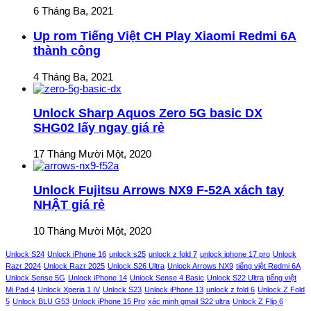
6 Tháng Ba, 2021
Up rom Tiếng Việt CH Play Xiaomi Redmi 6A
thành công
4 Tháng Ba, 2021
Unlock Sharp Aquos Zero 5G basic DX
SHG02 lấy ngay giá rẻ
17 Tháng Mười Một, 2020
Unlock Fujitsu Arrows NX9 F-52A xách tay
NHẬT giá rẻ
10 Tháng Mười Một, 2020
Unlock S24
Unlock iPhone 16
unlock s25
unlock z fold 7
unlock iphone 17 pro
Unlock
Razr 2024
Unlock Razr 2025
Unlock S26 Ultra
Unlock Arrows NX9
tiếng việt Redmi 6A
Unlock Sense 5G
Unlock iPhone 14
Unlock Sense 4 Basic
Unlock S22 Ultra
tiếng việt
Mi Pad 4
Unlock Xperia 1 IV
Unlock S23
Unlock iPhone 13
unlock z fold 6
Unlock Z Fold
5
Unlock BLU G53
Unlock iPhone 15 Pro
xác minh gmail S22 ultra
Unlock Z Flip 6