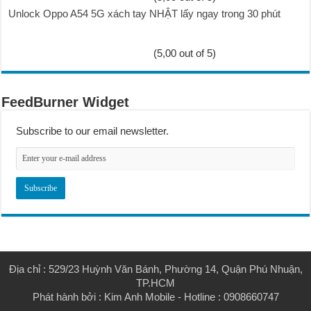
Unlock Oppo A54 5G xách tay NHẬT lấy ngay trong 30 phút
(5,00 out of 5)
FeedBurner Widget
Subscribe to our email newsletter.
Địa chỉ : 529/23 Huỳnh Văn Bánh, Phường 14, Quận Phú Nhuận,
TP.HCM
Phát hành bởi :
Kim Anh Mobile
- Hotline : 0908660747