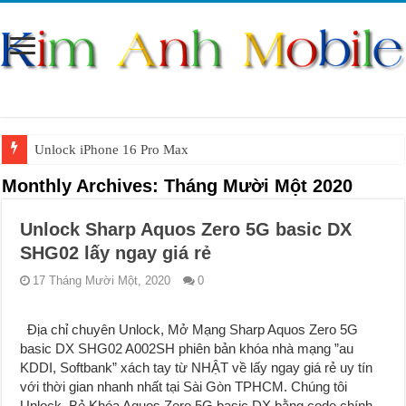
Unlock iPhone 16 Pro Max
Unlock iPhone 15 Pro Max lên quốc tế giá rẻ
Monthly Archives:
Tháng Mười Một 2020
Unlock Samsung Galaxy S26 Ultra
Unlock Sharp Aquos Zero 5G basic DX
Unlock Motorola Razr 2025
SHG02 lấy ngay giá rẻ
Unlock Motorola Razr 2024
17 Tháng Mười Một, 2020
0
Unlock iPhone 17 Pro Max
Địa chỉ chuyên Unlock, Mở Mạng Sharp Aquos Zero 5G
Unlock Samsung Galaxy Z Fold 7 giá rẻ
basic DX SHG02 A002SH phiên bản khóa nhà mạng ”au
KDDI, Softbank” xách tay từ NHẬT về lấy ngay giá rẻ uy tín
với thời gian nhanh nhất tại Sài Gòn TPHCM. Chúng tôi
Unlock, Bẻ Khóa Aquos Zero 5G basic DX bằng code chính