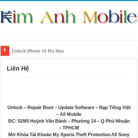
Unlock iPhone 16 Pro Max
Unlock iPhone 15 Pro Max lên quốc tế giá rẻ
Liên Hệ
Unlock Samsung Galaxy S26 Ultra
Unlock Motorola Razr 2025
Unlock Motorola Razr 2024
Unlock iPhone 17 Pro Max
Unlock – Repair Boot – Update Software – Nạp Tiếng Việt
Unlock Samsung Galaxy Z Fold 7 giá rẻ
– All Mobile
ĐC: 529/5 Huỳnh Văn Bánh – Phường 14 – Q Phú Nhuận
– TPHCM
Mở Khóa Tài Khoản My Xperia Theft Protection All Sony