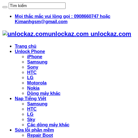
Mọi thắc mắc vui lòng gọi : 0908660747 hoặc
Kimanhgsm@gmail.com
unlockaz.com unlockaz.com
Trang chủ
Unlock Phone
iPhone
Samsung
Sony
HTC
LG
Motorola
Nokia
Dòng máy khác
Nạp Tiếng Việt
Samsung
HTC
LG
Sky
Các dòng máy khác
Sửa lỗi phần mềm
Repair Boot