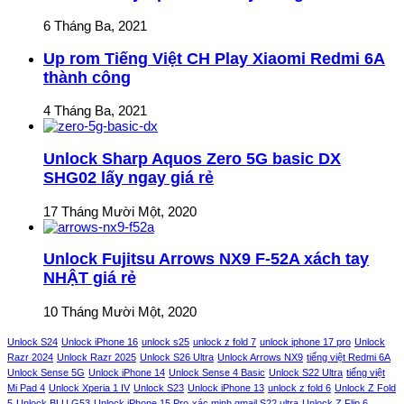
6 Tháng Ba, 2021
Up rom Tiếng Việt CH Play Xiaomi Redmi 6A
thành công
4 Tháng Ba, 2021
Unlock Sharp Aquos Zero 5G basic DX
SHG02 lấy ngay giá rẻ
17 Tháng Mười Một, 2020
Unlock Fujitsu Arrows NX9 F-52A xách tay
NHẬT giá rẻ
10 Tháng Mười Một, 2020
Unlock S24
Unlock iPhone 16
unlock s25
unlock z fold 7
unlock iphone 17 pro
Unlock
Razr 2024
Unlock Razr 2025
Unlock S26 Ultra
Unlock Arrows NX9
tiếng việt Redmi 6A
Unlock Sense 5G
Unlock iPhone 14
Unlock Sense 4 Basic
Unlock S22 Ultra
tiếng việt
Mi Pad 4
Unlock Xperia 1 IV
Unlock S23
Unlock iPhone 13
unlock z fold 6
Unlock Z Fold
5
Unlock BLU G53
Unlock iPhone 15 Pro
xác minh gmail S22 ultra
Unlock Z Flip 6