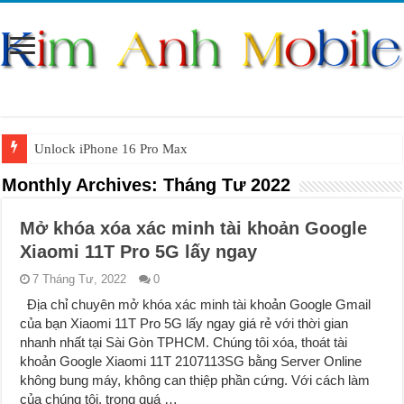
Unlock iPhone 16 Pro Max
Unlock iPhone 15 Pro Max lên quốc tế giá rẻ
Monthly Archives:
Tháng Tư 2022
Unlock Samsung Galaxy S26 Ultra
Mở khóa xóa xác minh tài khoản Google
Unlock Motorola Razr 2025
Xiaomi 11T Pro 5G lấy ngay
Unlock Motorola Razr 2024
7 Tháng Tư, 2022
0
Unlock iPhone 17 Pro Max
Địa chỉ chuyên mở khóa xác minh tài khoản Google Gmail
của bạn Xiaomi 11T Pro 5G lấy ngay giá rẻ với thời gian
Unlock Samsung Galaxy Z Fold 7 giá rẻ
nhanh nhất tại Sài Gòn TPHCM. Chúng tôi xóa, thoát tài
khoản Google Xiaomi 11T 2107113SG bằng Server Online
không bung máy, không can thiệp phần cứng. Với cách làm
của chúng tôi, trong quá …