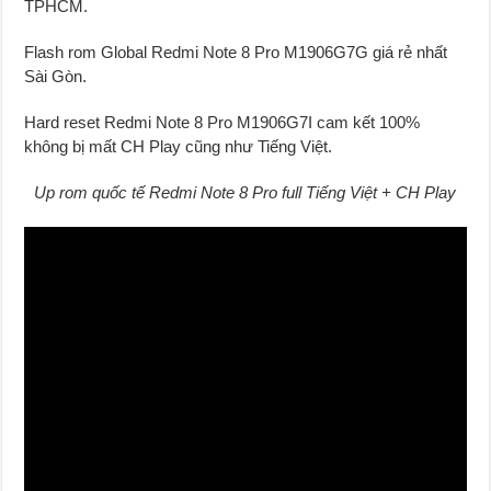
TPHCM.
Flash rom Global Redmi Note 8 Pro M1906G7G giá rẻ nhất
Sài Gòn.
Hard reset Redmi Note 8 Pro M1906G7I cam kết 100%
không bị mất CH Play cũng như Tiếng Việt.
Up rom quốc tế Redmi Note 8 Pro full Tiếng Việt + CH Play