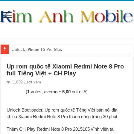
Unlock iPhone 16 Pro Max
Unlock iPhone 15 Pro Max lên quốc tế giá rẻ
Up rom quốc tế Xiaomi Redmi Note 8 Pro
Unlock Samsung Galaxy S26 Ultra
full Tiếng Việt + CH Play
Unlock Motorola Razr 2025
1,839 Lượt xem
Unlock Motorola Razr 2024
(
1
votes, average:
5,00
out of 5)
Unlock iPhone 17 Pro Max
Unlock Samsung Galaxy Z Fold 7 giá rẻ
Unlock Bootloader, Up rom quốc tế Tiếng Việt bản nội địa
china Xiaomi Redmi Note 8 Pro thành công trong 30 phút.
Thêm CH Play Redmi Note 8 Pro 2015105 vĩnh viễn tại