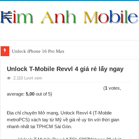
Unlock iPhone 16 Pro Max
Unlock iPhone 15 Pro Max lên quốc tế giá rẻ
Unlock T-Mobile Revvl 4 giá rẻ lấy ngay
Unlock Samsung Galaxy S26 Ultra
2,110 Lượt xem
Unlock Motorola Razr 2025
(
1
votes,
Unlock Motorola Razr 2024
average:
5,00
out of 5)
Unlock iPhone 17 Pro Max
Địa chỉ chuyên Mở mạng, Unlock Revvl 4 (T-Mobile
Unlock Samsung Galaxy Z Fold 7 giá rẻ
metroPCS) xách tay từ Mỹ về g
i
á rẻ uy tín với thời gian
nhanh nhất tại TPHCM Sài Gòn.