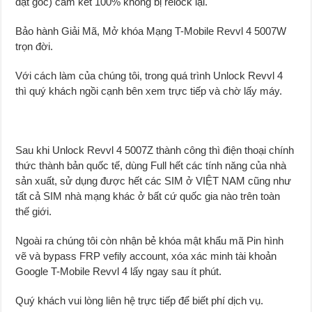
đặt gốc) cam kết 100% không bị relock lại.
Bảo hành Giải Mã, Mở khóa Mạng T-Mobile Revvl 4 5007W
trọn đời.
Với cách làm của chúng tôi, trong quá trình Unlock Revvl 4
thì quý khách ngồi cạnh bên xem trực tiếp và chờ lấy máy.
Sau khi Unlock Revvl 4 5007Z thành công thì điện thoại chính
thức thành bản quốc tế, dùng Full hết các tính năng của nhà
sản xuất, sử dụng được hết các SIM ở VIỆT NAM cũng như
tất cả SIM nhà mạng khác ở bất cứ quốc gia nào trên toàn
thế giới.
Ngoài ra chúng tôi còn nhận bẻ khóa mật khẩu mã Pin hình
vẽ và bypass FRP vefily account, xóa xác minh tài khoản
Google T-Mobile Revvl 4 lấy ngay sau ít phút.
Quý khách vui lòng liên hệ trực tiếp để biết phí dịch vụ.