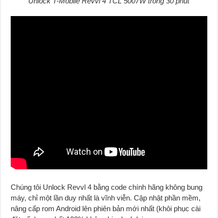
Unlock T-Mobile Revvl 4 TCL 5007W trong 30 phút
Chúng tôi Unlock Revvl 4 bằng code chính hãng không bung
máy, chỉ một lần duy nhất là vĩnh viễn
.
Cập nhật phần mềm,
nâng cấp rom Android lên phiên bản mới nhất (khôi phục cài