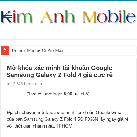
Unlock iPhone 16 Pro Max
Unlock iPhone 15 Pro Max lên quốc tế giá rẻ
Mở khóa xác minh tài khoản Google
Unlock Samsung Galaxy S26 Ultra
Samsung Galaxy Z Fold 4 giá cực rẻ
Unlock Motorola Razr 2025
2,823 Lượt xem
Unlock Motorola Razr 2024
(
1
votes, average:
5,00
out of 5)
Unlock iPhone 17 Pro Max
Unlock Samsung Galaxy Z Fold 7 giá rẻ
Địa chỉ chuyên mở khóa xác minh tài khoản Google Gmail
của bạn Samsung Galaxy Z Fold 4 5G F936N lấy ngay giá rẻ
với thời gian nhanh nhất TPHCM.