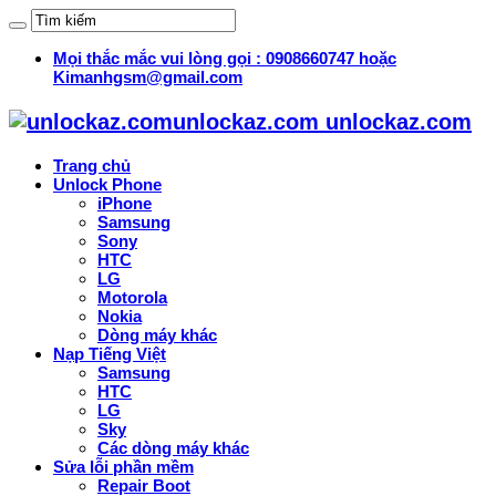
Mọi thắc mắc vui lòng gọi : 0908660747 hoặc
Kimanhgsm@gmail.com
unlockaz.com unlockaz.com
Trang chủ
Unlock Phone
iPhone
Samsung
Sony
HTC
LG
Motorola
Nokia
Dòng máy khác
Nạp Tiếng Việt
Samsung
HTC
LG
Sky
Các dòng máy khác
Sửa lỗi phần mềm
Repair Boot