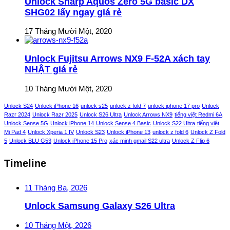
Unlock Sharp Aquos Zero 5G basic DX
SHG02 lấy ngay giá rẻ
17 Tháng Mười Một, 2020
Unlock Fujitsu Arrows NX9 F-52A xách tay
NHẬT giá rẻ
10 Tháng Mười Một, 2020
Unlock S24
Unlock iPhone 16
unlock s25
unlock z fold 7
unlock iphone 17 pro
Unlock
Razr 2024
Unlock Razr 2025
Unlock S26 Ultra
Unlock Arrows NX9
tiếng việt Redmi 6A
Unlock Sense 5G
Unlock iPhone 14
Unlock Sense 4 Basic
Unlock S22 Ultra
tiếng việt
Mi Pad 4
Unlock Xperia 1 IV
Unlock S23
Unlock iPhone 13
unlock z fold 6
Unlock Z Fold
5
Unlock BLU G53
Unlock iPhone 15 Pro
xác minh gmail S22 ultra
Unlock Z Flip 6
Timeline
11 Tháng Ba, 2026
Unlock Samsung Galaxy S26 Ultra
10 Tháng Một, 2026